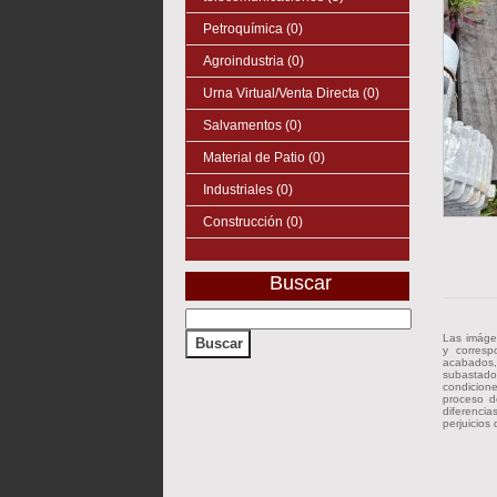
Petroquímica (0)
Agroindustria (0)
Urna Virtual/Venta Directa (0)
Salvamentos (0)
Material de Patio (0)
Industriales (0)
Construcción (0)
Buscar
Las imáge
y corresp
acabados, 
subastado
condicion
proceso d
diferenci
perjuicios