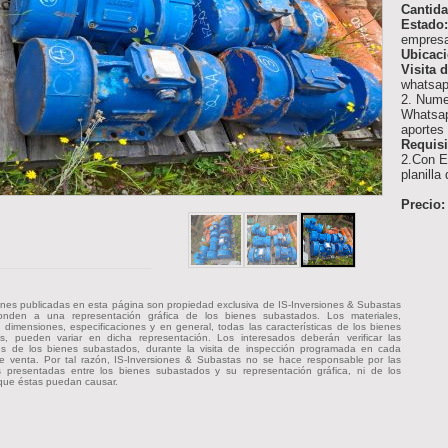
Cantid
Estado
empresa
Ubicac
Visita 
whatsap
2. Nume
Whatsap
aportes
Requisi
2.Con E
planilla
Precio:
nes publicadas en esta página son propiedad exclusiva de IS-Inversiones & Subastas
onden a una representación gráfica de los bienes subastados. Los materiales,
dimensiones, especificaciones y en general, todas las características de los bienes
s, pueden variar en dicha representación. Los interesados deberán verificar las
es de los bienes subastados, durante la visita de inspección programada en cada
e venta. Por tal razón, IS-Inversiones & Subastas no se hace responsable por las
as presentadas entre los bienes subastados y su representación gráfica, ni de los
 que éstas puedan causar.