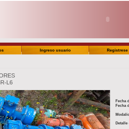
os
Ingreso usuario
Registrese
ORES
5R-L6
Fecha d
Fecha d
Modali
Detalle